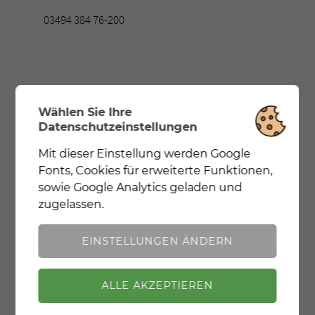
03494 384 76-200
E-Mail
Wählen Sie Ihre
Datenschutzeinstellungen
info@dkt-wolfen.de
Mit dieser Einstellung werden Google
Notwendig
Mit dieser Einstellung wird zur korrekten
Fonts, Cookies für erweiterte Funktionen,
Darstellung der Website Google Fonts geladen.
sowie Google Analytics geladen und
zugelassen.
Web
Analyse
Mit dieser Einstellung werden Google
EINSTELLUNGEN ÄNDERN
Fonts, Cookies für erweiterte Funktionen, sowie
Google Analytics geladen und zugelassen.
www.dkt-wolfen.de