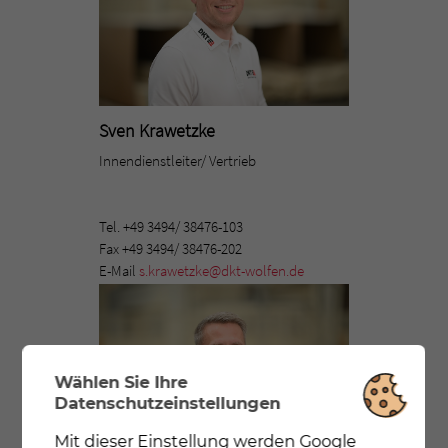
Sven Krawetzke
Innendienstleiter/ Vertrieb
Tel. +49 3494/ 38476-103
Fax +49 3494/ 38476-202
E-Mail
s.krawetzke@dkt-wolfen.de
Wählen Sie Ihre
Datenschutzeinstellungen
Mit dieser Einstellung werden Google